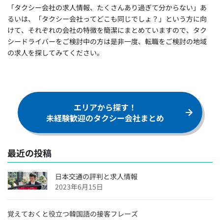
用】
「タクシー会社の求人情報、たくさんあり過ぎて分からない」あ
沖縄県のタクシードライバー求人【未経験可＆正社員採
るいは、「タクシー会社ってどこも同じでしょ？」という方に向
用】
けて、それぞれの会社の特徴を簡潔にまとめていますので、タク
シードライバーをご検討中の方は是非一度、転職をご検討の地域
福岡県のタクシードライバー求人【未経験可＆正社員採
の求人を探してみてください。
用】
愛媛県のタクシードライバー求人【未経験可＆正社員採
用】
広島県のタクシードライバー求人【未経験可＆正社員採
エリアから探す！
用】
未経験歓迎のタクシー会社まとめ
滋賀県のタクシードライバー求人【未経験可＆正社員採
用】
兵庫県のタクシードライバー求人【未経験可＆正社員採
最近の投稿
用】
日本交通の評判と求人情報
京都府のタクシードライバー求人【未経験可＆正社員採
2023年6月15日
用】
東京都のタクシードライバー求人【未経験可＆正社員採
覚えておくと役立つ韓国語の接客フレーズ
用】