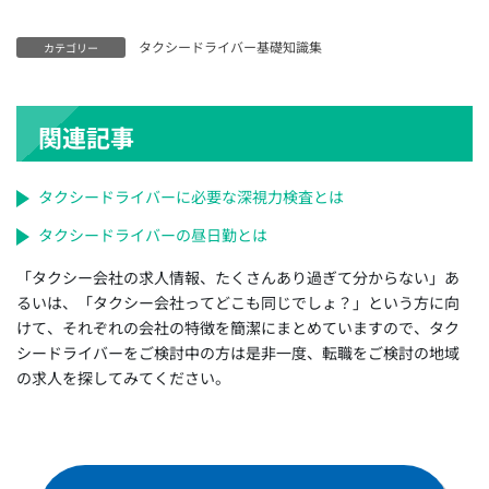
長野県のタクシードライバー求人【未経験可＆正社員採
用】
タクシードライバー基礎知識集
カテゴリー
神奈川県のタクシードライバー求人【未経験可＆正社員
採用】
千葉県のタクシードライバー求人【未経験可＆正社員採
関連記事
用】
埼玉県のタクシードライバー求人【未経験可＆正社員採
タクシードライバーに必要な深視力検査とは
用】
タクシードライバーの昼日勤とは
大阪府のタクシードライバー求人【未経験可＆正社員採
用】
「タクシー会社の求人情報、たくさんあり過ぎて分からない」あ
沖縄県のタクシードライバー求人【未経験可＆正社員採
るいは、「タクシー会社ってどこも同じでしょ？」という方に向
用】
けて、それぞれの会社の特徴を簡潔にまとめていますので、タク
シードライバーをご検討中の方は是非一度、転職をご検討の地域
福岡県のタクシードライバー求人【未経験可＆正社員採
の求人を探してみてください。
用】
愛媛県のタクシードライバー求人【未経験可＆正社員採
用】
広島県のタクシードライバー求人【未経験可＆正社員採