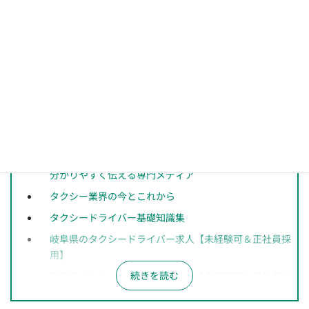
もちろん、転職にあたっては準備や確認が必要なこともあります
が、タクシー業界には「自分の裁量で働きたい」「頑張りを収入
に反映させたい」という人が活躍しやすい土壌があります。
あわせて読みたいページ
【未経験者必読！】タクシードライバーになるには？を
分かりやすく伝える専門メディア
タクシー業界の今とこれから
タクシードライバー基礎知識集
岐阜県のタクシードライバー求人【未経験可＆正社員採
用】
愛知県のタクシードライバー求人【未経験可＆正社員採
用】