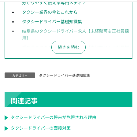
分かりやすく伝える専門メディア
タクシー業界の今とこれから
タクシードライバー基礎知識集
岐阜県のタクシードライバー求人【未経験可＆正社員採
用】
愛知県のタクシードライバー求人【未経験可＆正社員採
用】
長野県のタクシードライバー求人【未経験可＆正社員採
用】
タクシードライバー基礎知識集
カテゴリー
神奈川県のタクシードライバー求人【未経験可＆正社員
採用】
千葉県のタクシードライバー求人【未経験可＆正社員採
関連記事
用】
埼玉県のタクシードライバー求人【未経験可＆正社員採
タクシードライバーの将来が危惧される理由
用】
タクシードライバーの面接対策
大阪府のタクシードライバー求人【未経験可＆正社員採
用】