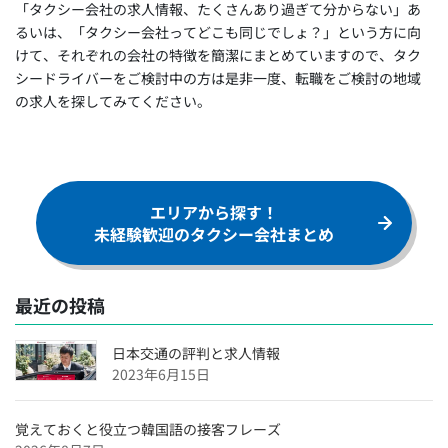
「タクシー会社の求人情報、たくさんあり過ぎて分からない」あ
沖縄県のタクシードライバー求人【未経験可＆正社員採
るいは、「タクシー会社ってどこも同じでしょ？」という方に向
用】
けて、それぞれの会社の特徴を簡潔にまとめていますので、タク
シードライバーをご検討中の方は是非一度、転職をご検討の地域
福岡県のタクシードライバー求人【未経験可＆正社員採
の求人を探してみてください。
用】
愛媛県のタクシードライバー求人【未経験可＆正社員採
用】
広島県のタクシードライバー求人【未経験可＆正社員採
エリアから探す！
用】
未経験歓迎のタクシー会社まとめ
滋賀県のタクシードライバー求人【未経験可＆正社員採
用】
兵庫県のタクシードライバー求人【未経験可＆正社員採
最近の投稿
用】
日本交通の評判と求人情報
京都府のタクシードライバー求人【未経験可＆正社員採
2023年6月15日
用】
東京都のタクシードライバー求人【未経験可＆正社員採
覚えておくと役立つ韓国語の接客フレーズ
用】