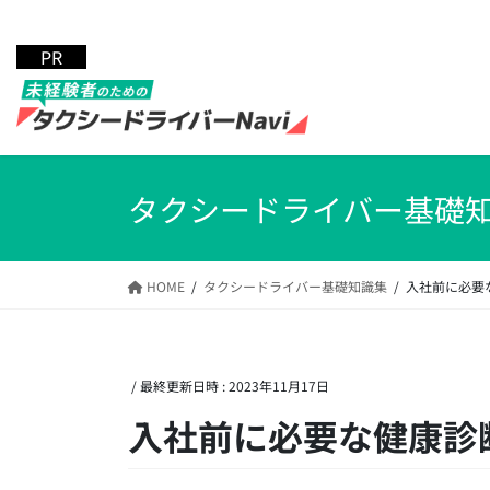
コ
ナ
ン
ビ
テ
ゲ
ン
ー
ツ
シ
へ
ョ
ス
ン
キ
に
タクシードライバー基礎
ッ
移
プ
動
HOME
タクシードライバー基礎知識集
入社前に必要
/ 最終更新日時 :
2023年11月17日
入社前に必要な健康診