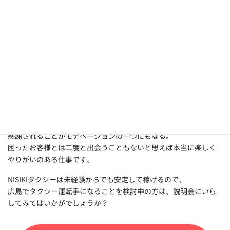
最後にタクシードライバーへの転職に悩
んでいる方に向けて、
自分の体験談をもとにメッセージをお願
いします。
お客様の数だけありがとうが言え、ありがとうがいただける。
タクシーは一期一会とよく言われますが、いい出会いは次につな
がる。
感謝されることがモチベーションの一つにもなる。
困ったお客様とは二度と出会うこともないと思えば本当に楽しく
やりがいのある仕事です。
NISIKIタクシーは未経験からでも安定して稼げるので、
広島でタクシー運転手になることを検討中の方は、説明会にいら
してみてはいかがでしょうか？