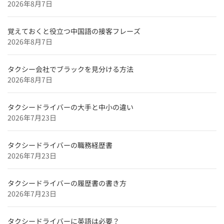
2026年8月7日
福岡県のタクシードライバー求人【未経験可＆正社員採
用】
覚えておくと役立つ中国語の接客フレーズ
愛媛県のタクシードライバー求人【未経験可＆正社員採
2026年8月7日
用】
広島県のタクシードライバー求人【未経験可＆正社員採
タクシー会社でブラックを見分ける方法
用】
2026年8月7日
滋賀県のタクシードライバー求人【未経験可＆正社員採
用】
タクシードライバーの大手と中小の違い
兵庫県のタクシードライバー求人【未経験可＆正社員採
2026年7月23日
用】
京都府のタクシードライバー求人【未経験可＆正社員採
タクシードライバーの職務経歴書
用】
2026年7月23日
東京都のタクシードライバー求人【未経験可＆正社員採
用】
タクシードライバーの履歴書の書き方
2026年7月23日
北海道のタクシードライバー求人【未経験可＆正社員採
用】
タクシードライバーに英語は必要？
特集企業