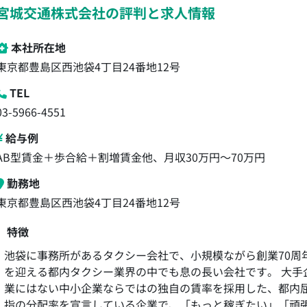
宮城交通株式会社の評判と求人情報
本社所在地
東京都豊島区西池袋4丁目24番地12号
TEL
03-5966-4551
給与例
AB型賃金＋歩合給＋割増賃金他、月収30万円～70万円
勤務地
東京都豊島区西池袋4丁目24番地12号
特徴
池袋に事務所があるタクシー会社で、小規模ながら創業70周
を迎える都内タクシー業界の中でも息の長い会社です。 大手
業にはない中小企業ならではの独自の賃率を採用した、都内
指の分配率を宣言している企業で、「もっと稼ぎたい」「頑