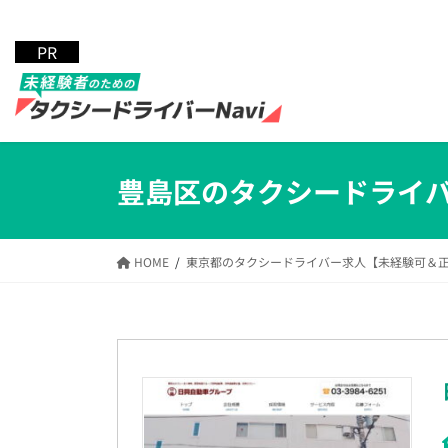
コ
ナ
ン
ビ
テ
ゲ
ン
ー
ツ
シ
へ
ョ
ス
ン
キ
に
豊島区のタクシードライ
ッ
移
プ
動
HOME
東京都のタクシードライバー求人【未経験可＆