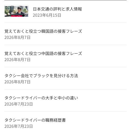
用】
日本交通の評判と求人情報
大阪府のタクシードライバー求人【未経験可＆正社員採
2023年6月15日
用】
沖縄県のタクシードライバー求人【未経験可＆正社員採
覚えておくと役立つ韓国語の接客フレーズ
用】
2026年8月7日
福岡県のタクシードライバー求人【未経験可＆正社員採
用】
覚えておくと役立つ中国語の接客フレーズ
2026年8月7日
愛媛県のタクシードライバー求人【未経験可＆正社員採
用】
タクシー会社でブラックを見分ける方法
広島県のタクシードライバー求人【未経験可＆正社員採
2026年8月7日
用】
滋賀県のタクシードライバー求人【未経験可＆正社員採
タクシードライバーの大手と中小の違い
用】
2026年7月23日
兵庫県のタクシードライバー求人【未経験可＆正社員採
用】
タクシードライバーの職務経歴書
京都府のタクシードライバー求人【未経験可＆正社員採
2026年7月23日
用】