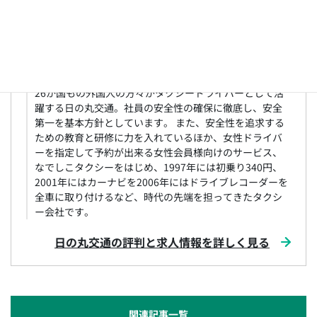
（板橋区）、中央自動車（北区）、鳩タクシー（世田谷
区）、日の丸リムジン（北区）、三喜タクシー（世田谷
区）
特徴
26か国もの外国人の方々がタクシードライバーとして活
躍する日の丸交通。社員の安全性の確保に徹底し、安全
第一を基本方針としています。 また、安全性を追求する
ための教育と研修に力を入れているほか、女性ドライバ
ーを指定して予約が出来る女性会員様向けのサービス、
なでしこタクシーをはじめ、1997年には初乗り340円、
2001年にはカーナビを2006年にはドライブレコーダーを
全車に取り付けるなど、時代の先端を担ってきたタクシ
ー会社です。
日の丸交通の評判と求人情報を詳しく見る
関連記事一覧