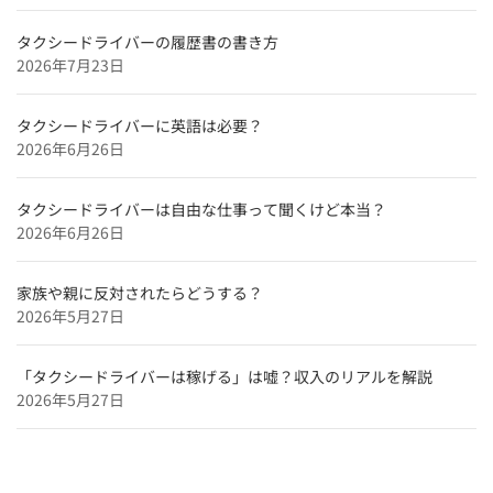
東京都のタクシードライバー求人【未経験可＆正社員採
タクシードライバーの履歴書の書き方
用】
2026年7月23日
北海道のタクシードライバー求人【未経験可＆正社員採
用】
タクシードライバーに英語は必要？
2026年6月26日
特集企業
【特集】
タクシードライバーは自由な仕事って聞くけど本当？
タクシードライバーインタビュー
2026年6月26日
和歌山のタクシードライバー求人【未経験可＆正社員採
用】
家族や親に反対されたらどうする？
奈良のタクシードライバー求人【未経験可＆正社員採
2026年5月27日
用】
「タクシードライバーは稼げる」は嘘？収入のリアルを解説
2026年5月27日