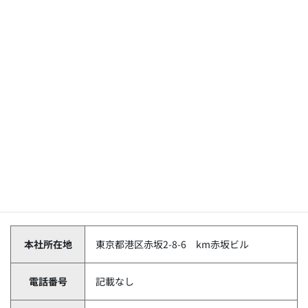
浜本社営業所（神奈川県横浜市南区六ツ川3-13-6）
福利厚生：各種社会保険完備（雇用・労災・健康・厚生年
金）、第二種運転免許取得費用負担、慶弔見舞金※その他あり
労働時間：昼日勤／7時間45分（他に休憩時間有り）、夜日勤
／7時間45分（他に休憩時間有り）、隔日勤／15時間30分（他
に休憩時間有り）
休日休暇：日勤・夜勤／月7～9日、隔日勤（1日おきの勤務）
／月7～9日（明け休みを除く日数）、有給休暇、慶弔休暇
国際自動車 T2の基本情報
本社所在地
東京都港区赤坂2-8-6 km赤坂ビル
電話番号
記載なし