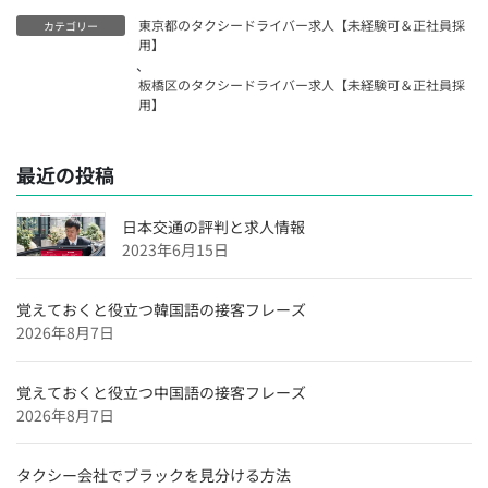
用】
東京都のタクシードライバー求人【未経験可＆正社員採
カテゴリー
神奈川県のタクシードライバー求人【未経験可＆正社員
用】
、
採用】
板橋区のタクシードライバー求人【未経験可＆正社員採
千葉県のタクシードライバー求人【未経験可＆正社員採
用】
用】
埼玉県のタクシードライバー求人【未経験可＆正社員採
最近の投稿
用】
大阪府のタクシードライバー求人【未経験可＆正社員採
日本交通の評判と求人情報
用】
2023年6月15日
沖縄県のタクシードライバー求人【未経験可＆正社員採
用】
覚えておくと役立つ韓国語の接客フレーズ
2026年8月7日
福岡県のタクシードライバー求人【未経験可＆正社員採
用】
覚えておくと役立つ中国語の接客フレーズ
愛媛県のタクシードライバー求人【未経験可＆正社員採
2026年8月7日
用】
広島県のタクシードライバー求人【未経験可＆正社員採
タクシー会社でブラックを見分ける方法
用】