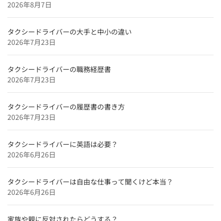
2026年8月7日
滋賀県のタクシードライバー求人【未経験可＆正社員採
用】
タクシードライバーの大手と中小の違い
兵庫県のタクシードライバー求人【未経験可＆正社員採
2026年7月23日
用】
京都府のタクシードライバー求人【未経験可＆正社員採
タクシードライバーの職務経歴書
用】
2026年7月23日
東京都のタクシードライバー求人【未経験可＆正社員採
用】
タクシードライバーの履歴書の書き方
2026年7月23日
北海道のタクシードライバー求人【未経験可＆正社員採
用】
タクシードライバーに英語は必要？
特集企業
2026年6月26日
【特集】
タクシードライバーインタビュー
タクシードライバーは自由な仕事って聞くけど本当？
和歌山のタクシードライバー求人【未経験可＆正社員採
2026年6月26日
用】
奈良のタクシードライバー求人【未経験可＆正社員採
家族や親に反対されたらどうする？