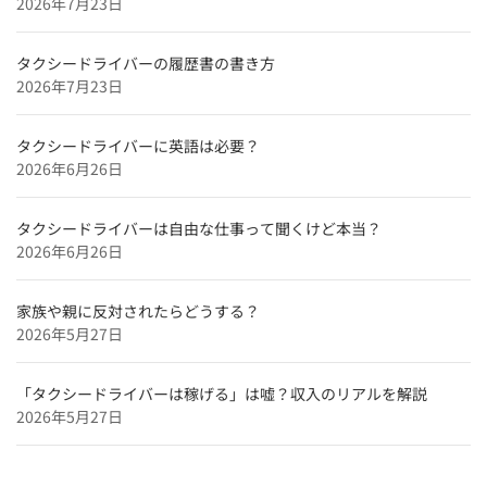
2026年7月23日
京都府のタクシードライバー求人【未経験可＆正社員採
用】
タクシードライバーの履歴書の書き方
2026年7月23日
東京都のタクシードライバー求人【未経験可＆正社員採
用】
タクシードライバーに英語は必要？
北海道のタクシードライバー求人【未経験可＆正社員採
2026年6月26日
用】
特集企業
タクシードライバーは自由な仕事って聞くけど本当？
【特集】
2026年6月26日
タクシードライバーインタビュー
和歌山のタクシードライバー求人【未経験可＆正社員採
家族や親に反対されたらどうする？
用】
2026年5月27日
奈良のタクシードライバー求人【未経験可＆正社員採
用】
「タクシードライバーは稼げる」は嘘？収入のリアルを解説
2026年5月27日