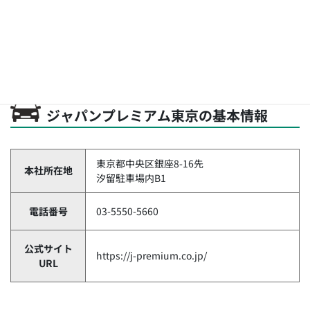
労働時間：日勤7:00～16:00月24回勤務、隔日勤務C7:00～翌
1:30月12回勤務、隔日勤務F14:00～翌8:30月12回勤務、月単位
の変形労働時間制（週平均40時間以内）
休日休暇：5勤1休制+他
ジャパンプレミアム東京の基本情報
東京都中央区銀座8-16先
本社所在地
汐留駐車場内B1
電話番号
03-5550-5660
公式サイト
https://j-premium.co.jp/
URL