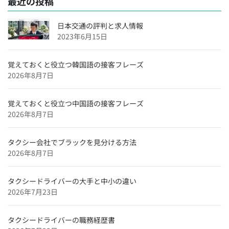
最近の投稿
用】
埼玉県のタクシードライバー求人【未経験可＆正社員採
日本交通の評判と求人情報
用】
2023年6月15日
大阪府のタクシードライバー求人【未経験可＆正社員採
用】
覚えておくと役立つ韓国語の接客フレーズ
2026年8月7日
沖縄県のタクシードライバー求人【未経験可＆正社員採
用】
覚えておくと役立つ中国語の接客フレーズ
福岡県のタクシードライバー求人【未経験可＆正社員採
2026年8月7日
用】
愛媛県のタクシードライバー求人【未経験可＆正社員採
タクシー会社でブラックを見分ける方法
用】
2026年8月7日
広島県のタクシードライバー求人【未経験可＆正社員採
用】
タクシードライバーの大手と中小の違い
滋賀県のタクシードライバー求人【未経験可＆正社員採
2026年7月23日
用】
兵庫県のタクシードライバー求人【未経験可＆正社員採
タクシードライバーの職務経歴書
用】