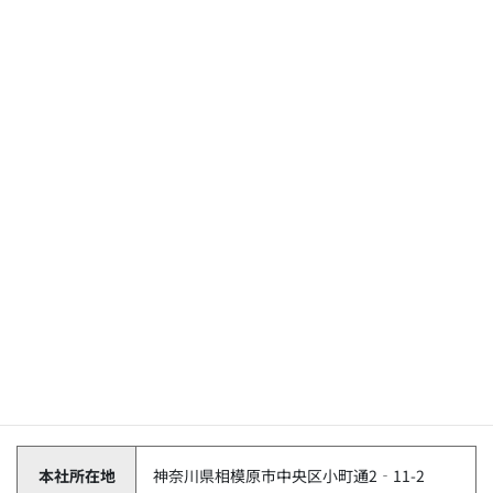
雇用形態：正社員、嘱託社員、パート社員
勤務形態：隔日勤務、昼日勤、夜日勤
勤務地（事業所）：神奈川県相模原市中央区小町通2‐11-2
福利厚生：社会保険完備、制服貸与、マイカー通勤可、再雇用
制度あり、全車AT車、ハイグレード・EV・HV・UD車両あり、
借り上げ寮あり、事業所内保育所あり
労働時間：隔日勤務 月間12・10・8乗務（休憩3時間）、昼・
夜日勤 月間24・20・16乗務（休憩1時間）
休日休暇：月6～8日、有給休暇
相和交通の基本情報
本社所在地
神奈川県相模原市中央区小町通2‐11-2