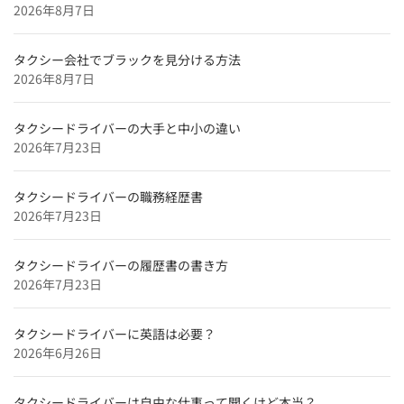
2026年8月7日
用】
広島県のタクシードライバー求人【未経験可＆正社員採
タクシー会社でブラックを見分ける方法
用】
2026年8月7日
滋賀県のタクシードライバー求人【未経験可＆正社員採
用】
タクシードライバーの大手と中小の違い
兵庫県のタクシードライバー求人【未経験可＆正社員採
2026年7月23日
用】
京都府のタクシードライバー求人【未経験可＆正社員採
タクシードライバーの職務経歴書
用】
2026年7月23日
東京都のタクシードライバー求人【未経験可＆正社員採
用】
タクシードライバーの履歴書の書き方
2026年7月23日
北海道のタクシードライバー求人【未経験可＆正社員採
用】
タクシードライバーに英語は必要？
特集企業
2026年6月26日
【特集】
タクシードライバーインタビュー
タクシードライバーは自由な仕事って聞くけど本当？