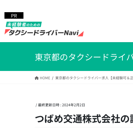
コ
ナ
ン
ビ
テ
ゲ
ン
ー
ツ
シ
へ
ョ
ス
ン
キ
に
東京都のタクシードライ
ッ
移
プ
動
HOME
東京都のタクシードライバー求人【未経験可＆
/ 最終更新日時 :
2024年2月2日
つばめ交通株式会社の