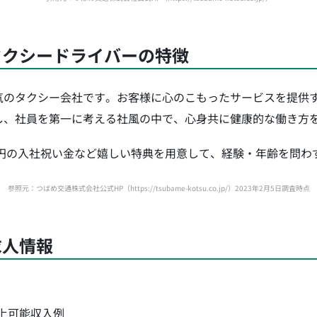
タクシードライバーの特徴
気のタクシー会社です。お客様に心のこもったサービスを提供
し、社員を第一に考える社風の中で、心身共に健康的な働き方
万円の入社祝い金など嬉しい特典を用意して、経験・年齢を問
参照元：つばめ交通株式会社公式HP（https://tsubame-kotsu.co.jp/）2023年2月5日調査時点
求人情報
上可能収入例