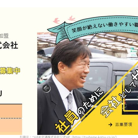
引用元：つばめ交通株式会社公式HP（https://tsubame-kotsu.co.jp/）