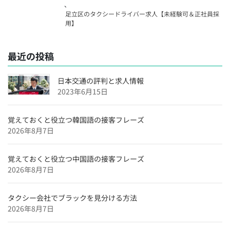
、
採用】
足立区のタクシードライバー求人【未経験可＆正社員採
千葉県のタクシードライバー求人【未経験可＆正社員採
用】
用】
埼玉県のタクシードライバー求人【未経験可＆正社員採
最近の投稿
用】
大阪府のタクシードライバー求人【未経験可＆正社員採
日本交通の評判と求人情報
用】
2023年6月15日
沖縄県のタクシードライバー求人【未経験可＆正社員採
用】
覚えておくと役立つ韓国語の接客フレーズ
2026年8月7日
福岡県のタクシードライバー求人【未経験可＆正社員採
用】
覚えておくと役立つ中国語の接客フレーズ
愛媛県のタクシードライバー求人【未経験可＆正社員採
2026年8月7日
用】
広島県のタクシードライバー求人【未経験可＆正社員採
タクシー会社でブラックを見分ける方法
用】
2026年8月7日
滋賀県のタクシードライバー求人【未経験可＆正社員採
用】