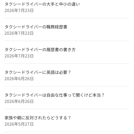
タクシードライバーの大手と中小の違い
兵庫県のタクシードライバー求人【未経験可＆正社員採
2026年7月23日
用】
京都府のタクシードライバー求人【未経験可＆正社員採
タクシードライバーの職務経歴書
用】
2026年7月23日
東京都のタクシードライバー求人【未経験可＆正社員採
用】
タクシードライバーの履歴書の書き方
2026年7月23日
北海道のタクシードライバー求人【未経験可＆正社員採
用】
タクシードライバーに英語は必要？
特集企業
2026年6月26日
【特集】
タクシードライバーインタビュー
タクシードライバーは自由な仕事って聞くけど本当？
和歌山のタクシードライバー求人【未経験可＆正社員採
2026年6月26日
用】
奈良のタクシードライバー求人【未経験可＆正社員採
家族や親に反対されたらどうする？
用】
2026年5月27日