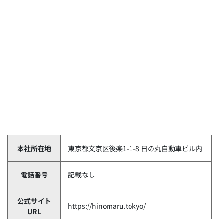
宅支援制度（家賃補助など）、提携保育園利用可（補助あり）
労働時間：隔日勤務／1乗務実働16時間（別途休憩3時間）、昼
日勤／1乗務実働8時間、夜日勤／1乗務実働9時間
休日休暇：月8～9日（月1～2回は3～5連休あり）、有給休暇、
慶弔休暇、産前産後休暇、介護休暇、育児休暇、特別休暇（災
害・忌引・出産・結婚他）
日の丸交通足立の基本情報
本社所在地
東京都文京区後楽1-1-8 日の丸自動車ビル内
電話番号
記載なし
公式サイト
https://hinomaru.tokyo/
URL