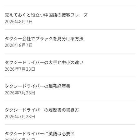
用】
覚えておくと役立つ中国語の接客フレーズ
愛媛県のタクシードライバー求人【未経験可＆正社員採
2026年8月7日
用】
広島県のタクシードライバー求人【未経験可＆正社員採
タクシー会社でブラックを見分ける方法
用】
2026年8月7日
滋賀県のタクシードライバー求人【未経験可＆正社員採
用】
タクシードライバーの大手と中小の違い
兵庫県のタクシードライバー求人【未経験可＆正社員採
2026年7月23日
用】
京都府のタクシードライバー求人【未経験可＆正社員採
タクシードライバーの職務経歴書
用】
2026年7月23日
東京都のタクシードライバー求人【未経験可＆正社員採
用】
タクシードライバーの履歴書の書き方
2026年7月23日
北海道のタクシードライバー求人【未経験可＆正社員採
用】
タクシードライバーに英語は必要？
特集企業
2026年6月26日