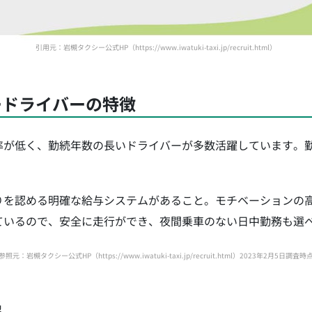
引用元：岩槻タクシー公式HP（https://www.iwatuki-taxi.jp/recruit.html）
ードライバーの特徴
率が低く、勤続年数の長いドライバーが多数活躍しています。勤
りを認める明確な給与システムがあること。モチベーションの
ているので、安全に走行ができ、夜間乗車のない日中勤務も選
参照元：岩槻タクシー公式HP（https://www.iwatuki-taxi.jp/recruit.html）2023年2月5日調査時
報