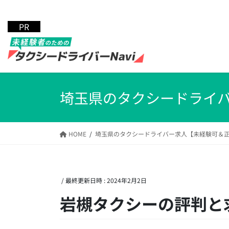
コ
ナ
ン
ビ
テ
ゲ
ン
ー
ツ
シ
へ
ョ
ス
ン
キ
に
埼玉県のタクシードライ
ッ
移
プ
動
HOME
埼玉県のタクシードライバー求人【未経験可＆
/ 最終更新日時 :
2024年2月2日
岩槻タクシーの評判と