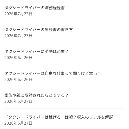
愛媛県のタクシードライバー求人【未経験可＆正社員採
タクシードライバーの職務経歴書
用】
2026年7月23日
広島県のタクシードライバー求人【未経験可＆正社員採
用】
タクシードライバーの履歴書の書き方
滋賀県のタクシードライバー求人【未経験可＆正社員採
2026年7月23日
用】
兵庫県のタクシードライバー求人【未経験可＆正社員採
タクシードライバーに英語は必要？
用】
2026年6月26日
京都府のタクシードライバー求人【未経験可＆正社員採
用】
タクシードライバーは自由な仕事って聞くけど本当？
2026年6月26日
東京都のタクシードライバー求人【未経験可＆正社員採
用】
家族や親に反対されたらどうする？
北海道のタクシードライバー求人【未経験可＆正社員採
2026年5月27日
用】
特集企業
「タクシードライバーは稼げる」は嘘？収入のリアルを解説
【特集】
2026年5月27日