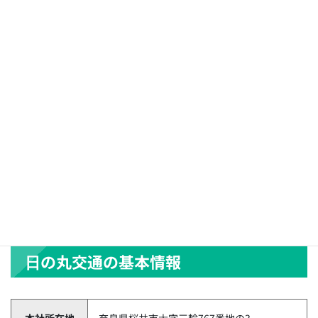
⽇の丸交通の求人情報
雇用形態：正社員
給与：正社員 198,000円～
勤務地（事業所）：桜井市
福利厚生：退職金制度（勤続２年以上）、雇用保険、労災保
険、健康保険、厚生年金、定年制あり（一律63歳）、勤務延
長・再雇用あり（70歳まで）、タクシー運転者登録費用の会社
立替制度
参照元：⽇の丸交通公式HP https://www.hinomarukotu.com/index.html
⽇の丸交通の基本情報
本社所在地
奈良県桜井市⼤字三輪767番地の3