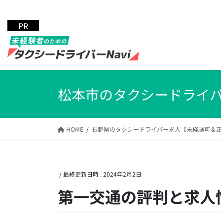
コ
ナ
ン
ビ
テ
ゲ
ン
ー
ツ
シ
へ
ョ
ス
ン
キ
に
松本市のタクシードライ
ッ
移
プ
動
HOME
長野県のタクシードライバー求人【未経験可＆
/ 最終更新日時 :
2024年2月2日
第一交通の評判と求人