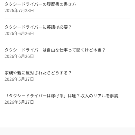
用】
タクシードライバーの履歴書の書き方
2026年7月23日
東京都のタクシードライバー求人【未経験可＆正社員採
用】
タクシードライバーに英語は必要？
北海道のタクシードライバー求人【未経験可＆正社員採
2026年6月26日
用】
特集企業
タクシードライバーは自由な仕事って聞くけど本当？
【特集】
2026年6月26日
タクシードライバーインタビュー
和歌山のタクシードライバー求人【未経験可＆正社員採
家族や親に反対されたらどうする？
用】
2026年5月27日
奈良のタクシードライバー求人【未経験可＆正社員採
用】
「タクシードライバーは稼げる」は嘘？収入のリアルを解説
2026年5月27日